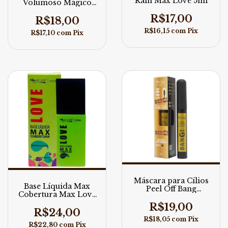
Rain Max Love 5ml
Volumoso Mágico
Max Love
R$17,00
R$18,00
R$16,15
com
Pix
R$17,10
com
Pix
Máscara para Cílios
Base Líquida Max
Peel Off Bang
Cobertura Max Love
Volumoso Nº: 20
30ml
Max Love 5ml
R$19,00
R$24,00
R$18,05
com
Pix
R$22,80
com
Pix