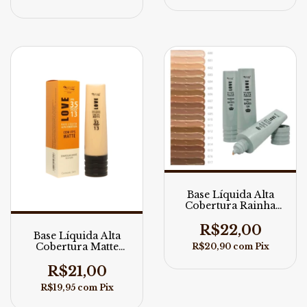
Base Líquida Alta
Cobertura Rainha
das Bases Max Love
30ml
R$22,00
Base Líquida Alta
Cobertura Matte
R$20,90
com
Pix
FPS35 FPUVA13 Max
Love 30g
R$21,00
R$19,95
com
Pix