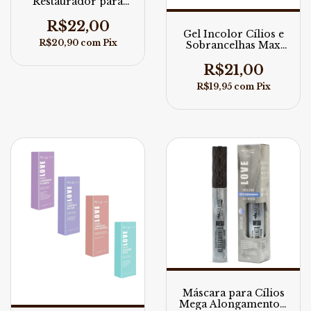
Restaurador para
Lábios Cor 173 5ml
Max Love
R$22,00
Gel Incolor Cílios e
R$20,90
com
Pix
Sobrancelhas Max
Love
R$21,00
R$19,95
com
Pix
Máscara para Cílios
Mega Alongamento +