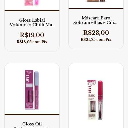
Máscara Para
Gloss Labial
Sobrancelhas e Cílios
Volumoso Chilli Max
Multifuncional Cor
Love 5ml
31 Max Love
R$23,00
R$19,00
R$21,85
com
Pix
R$18,05
com
Pix
Gloss Oil