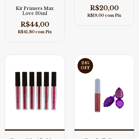
Definição Nº60 Max
Love 5g
R$20,00
Kit Primers Max
Love 30ml
R$19,00
com
Pix
R$44,00
R$41,80
com
Pix
24
%
OFF