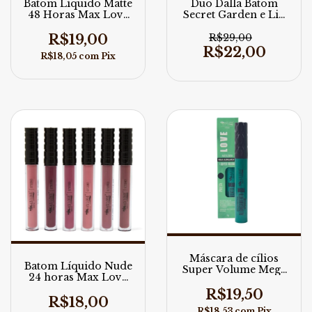
Batom Líquido Matte
Duo Dalla Batom
48 Horas Max Love
Secret Garden e Lip
4ml
Balm
R$19,00
R$29,00
R$22,00
R$18,05
com
Pix
Máscara de cílios
Batom Líquido Nude
Super Volume Mega
24 horas Max Love
Alongamento n 63
5ml
Max Love
R$19,50
R$18,00
R$18,53
com
Pix