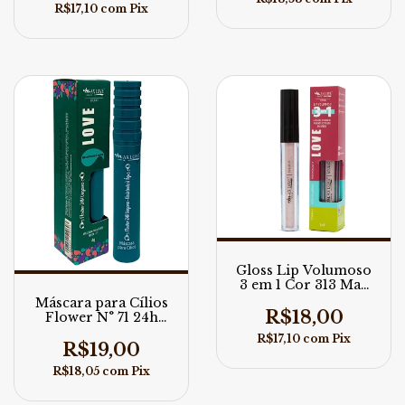
R$17,10
com
Pix
Gloss Lip Volumoso
3 em 1 Cor 313 Max
Love 5ml
Máscara para Cílios
R$18,00
Flower N° 71 24h
Vegana Alonga e
R$17,10
com
Pix
Define Max Love
R$19,00
R$18,05
com
Pix