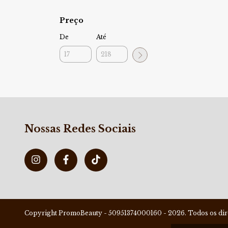
Preço
De
Até
Nossas Redes Sociais
Copyright PromoBeauty - 50951374000160 - 2026. Todos os dire