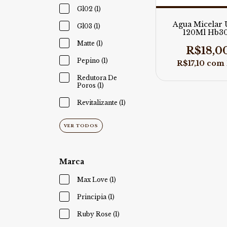
Gl02 (1)
Agua Micelar 
Gl03 (1)
120Ml Hb3
Rubyrose
Matte (1)
R$18,0
Pepino (1)
R$17,10
com
Redutora De
Poros (1)
Revitalizante (1)
VER TODOS
Marca
Max Love (1)
Principia (1)
Ruby Rose (1)