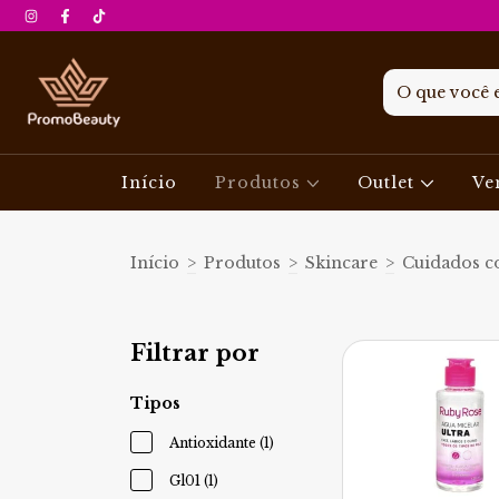
Início
Produtos
Outlet
Ve
Início
>
Produtos
>
Skincare
>
Cuidados c
Filtrar por
Tipos
Antioxidante (1)
Gl01 (1)