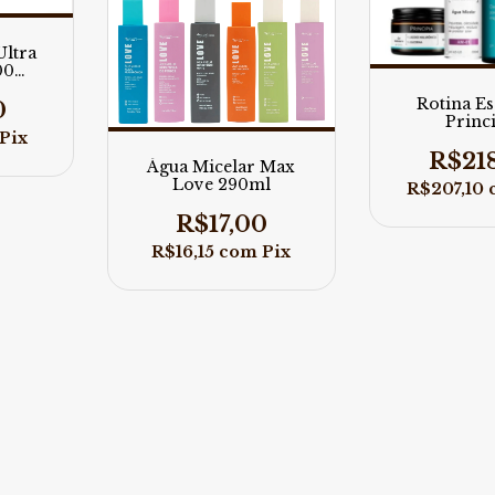
Ultra
00
Rotina Es
0
Princ
Pix
R$21
Água Micelar Max
Love 290ml
R$207,10
R$17,00
R$16,15
com
Pix