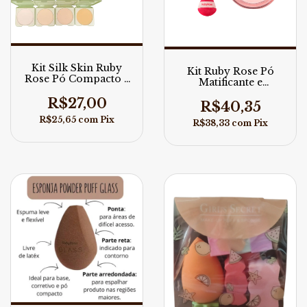
Kit Silk Skin Ruby
Kit Ruby Rose Pó
Rose Pó Compacto e
Matificante e
Esponja de aplicação
Esponjas para
R$27,00
Aplicação
R$40,35
R$25,65
com
Pix
R$38,33
com
Pix