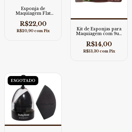
Esponja de
Maquiagem Flat
Mirror Glass Ruby
Rose
R$22,00
Kit de Esponjas para
R$20,90
com
Pix
Maquiagem com 9un
- GIRL'S SECRET
R$14,00
R$13,30
com
Pix
ESGOTADO