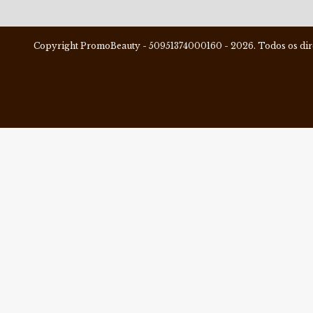
Copyright PromoBeauty - 50951374000160 - 2026. Todos os dire