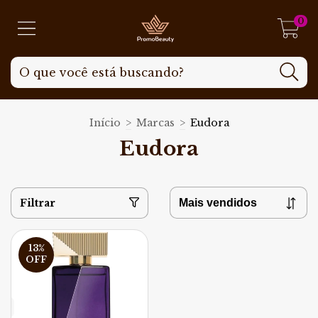
0
Início
>
Marcas
>
Eudora
Eudora
Filtrar
13
%
OFF