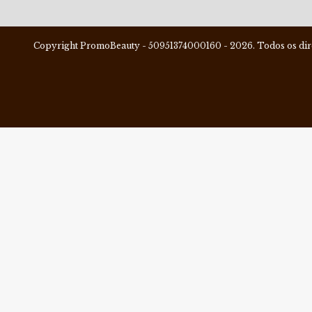
Copyright PromoBeauty - 50951374000160 - 2026. Todos os dire