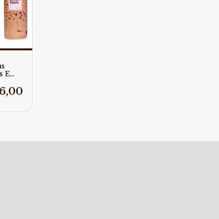
as
s E
lla
 Day
6,00